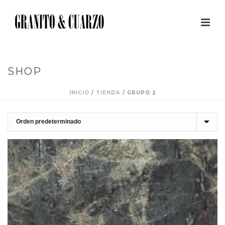
SHOP
INICIO
/
TIENDA
/
GRUPO 2