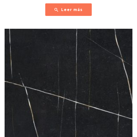
Leer más