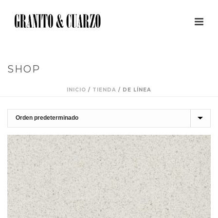
SHOP
INICIO
/
TIENDA
/
DE LÍNEA