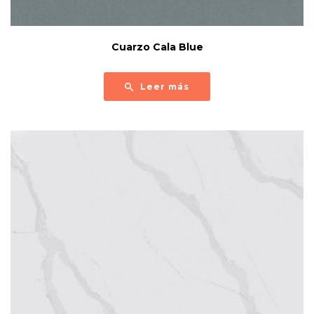
Cuarzo Cala Blue
Leer más