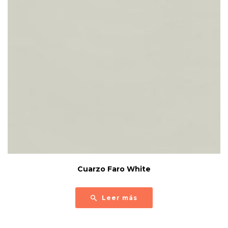
Cuarzo Faro White
Leer más