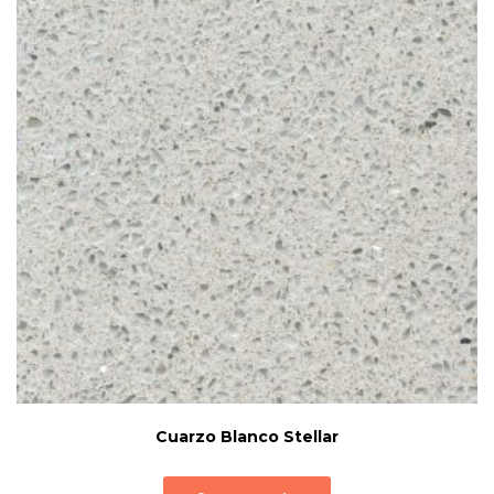
Cuarzo Blanco Stellar