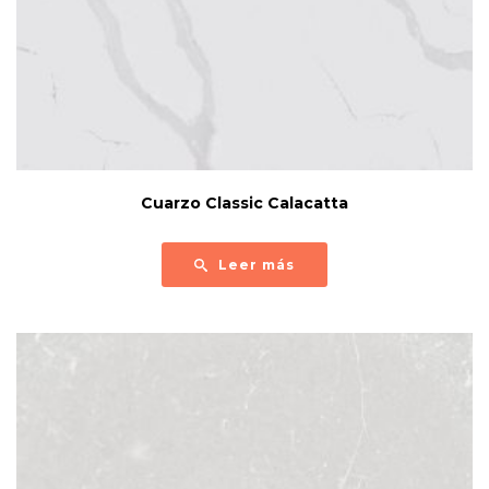
Cuarzo Classic Calacatta
Leer más