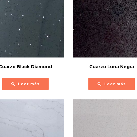
Cuarzo Black Diamond
Cuarzo Luna Negra
Leer más
Leer más