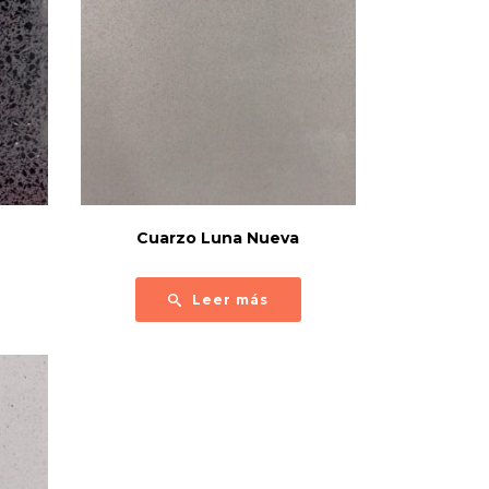
Cuarzo Luna Nueva
Leer más