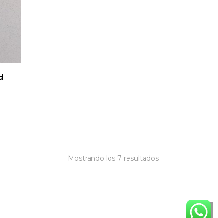
d
Mostrando los 7 resultados