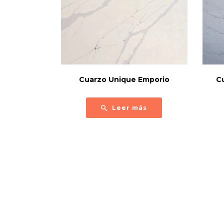
Cuarzo Unique Emporio
C
Leer más