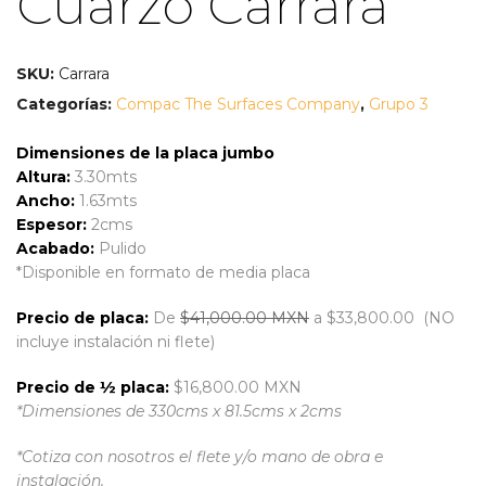
Cuarzo Carrara
SKU:
Carrara
Categorías:
Compac The Surfaces Company
,
Grupo 3
Dimensiones de la placa jumbo
Altura:
3.30mts
Ancho:
1.63mts
Espesor:
2cms
Acabado:
Pulido
*Disponible en formato de media placa
Precio de placa:
De
$41,000.00 MXN
a $33,800.00 (NO
incluye instalación ni flete)
Precio de ½ placa:
$16,800.00 MXN
*Dimensiones de 330cms x 81.5cms x 2cms
*Cotiza con nosotros el flete y/o mano de obra e
instalación.