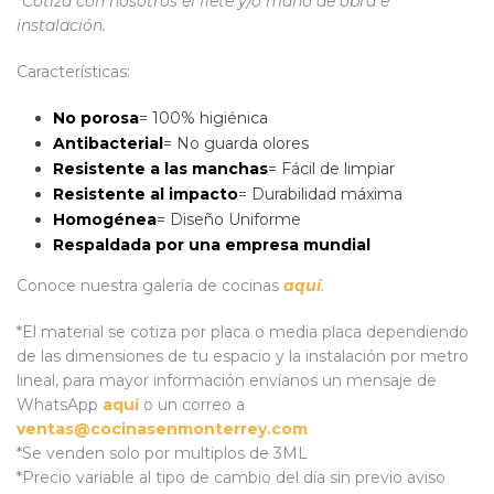
*Cotiza con nosotros el flete y/o mano de obra e
instalación.
Características:
No porosa
= 100% higiénica
Antibacterial
= No guarda olores
Resistente a las manchas
= Fácil de limpiar
Resistente al impacto
= Durabilidad máxima
Homogénea
= Diseño Uniforme
Respaldada por una empresa mundial
Conoce nuestra galería de cocinas
aquí
.
*El material se cotiza por placa o media placa dependiendo
de las dimensiones de tu espacio y la instalación por metro
lineal, para mayor información envíanos un mensaje de
WhatsApp
aquí
o un correo a
ventas@cocinasenmonterrey.com
*Se venden solo por multiplos de 3ML
*Precio variable al tipo de cambio del día sin previo aviso