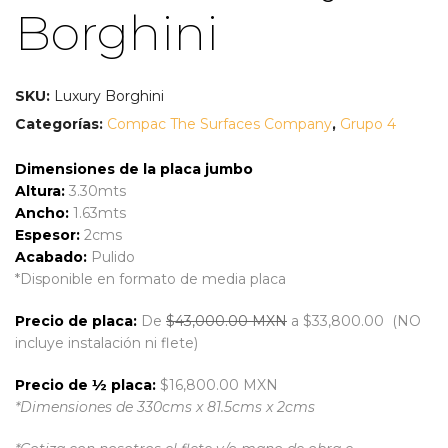
Borghini
SKU:
Luxury Borghini
Categorías:
Compac The Surfaces Company
,
Grupo 4
Dimensiones de la placa jumbo
Altura:
3.30mts
Ancho:
1.63mts
Espesor:
2cms
Acabado:
Pulido
*Disponible en formato de media placa
Precio de placa:
De
$43,000.00 MXN
a $33,800.00 (NO
incluye instalación ni flete)
Precio de ½ placa:
$16,800.00 MXN
*Dimensiones de 330cms x 81.5cms x 2cms