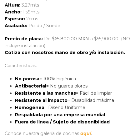
Altura:
3.27mts
Ancho:
1.59mts
Espesor:
2cms
Acabado:
Pulido / Suede
Precio de placa:
De
$65,800.00 MXN
a $55,900.00 (NO
incluye instalación)
Cotiza con nosotros mano de obro y/o instalación.
Características:
No porosa
= 100% higiénica
Antibacterial
= No guarda olores
Resistente a las manchas
= Fácil de limpiar
Resistente al impacto
= Durabilidad máxima
Homogénea
= Diseño Uniforme
Respaldada por una empresa mundial
Fuera de línea / Sujeto de disponiblidad
Conoce nuestra galería de cocinas
aquí
.