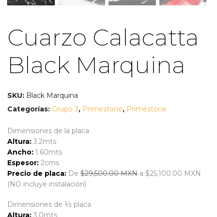
Cuarzo Calacatta
Black Marquina
SKU:
Black Marquina
Categorías:
Grupo 3
,
Primestone
,
Primestone
Dimensiones de la placa
Altura:
3.2mts
Ancho:
1.60mts
Espesor:
2cms
Precio de placa:
De
$29,500.00 MXN
a $25,100.00 MXN
(NO incluye instalación)
Dimensiones de ½ placa
Altura:
3.0mts