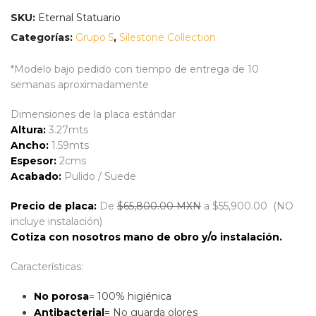
SKU:
Eternal Statuario
Categorías:
Grupo 5
,
Silestone Collection
*Modelo bajo pedido con tiempo de entrega de 10
semanas aproximadamente
Dimensiones de la placa estándar
Altura:
3.27mts
Ancho:
1.59mts
Espesor:
2cms
Acabado:
Pulido / Suede
Precio de placa:
De
$65,800.00 MXN
a $55,900.00 (NO
incluye instalación)
Cotiza con nosotros mano de obro y/o instalación.
Características:
No porosa
= 100% higiénica
Antibacterial
= No guarda olores