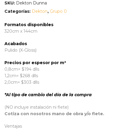
SKU:
Dekton Dunna
Categorías:
Dekton
,
Grupo 0
Formatos disponibles
320cm x 144cm
Acabados
Pulido (X-Gloss)
Precios por espesor por m²
0,8cm= $194 dlls
1,2cm= $268 dlls
2,0cm= $303 dlls
*Al tipo de cambio del día de la compra
(NO incluye instalación ni flete)
Cotiza con nosotros mano de obra y/o flete.
Ventajas