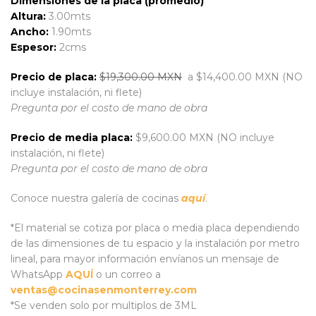
Dimensiones de la placa (promedio)
Altura:
3.00mts
Ancho:
1.90mts
Espesor:
2cms
Precio de placa:
$19,300.00 MXN
a $14,400.00 MXN (NO
incluye instalación, ni flete)
Pregunta por el costo de mano de obra
Precio de media placa:
$9,600.00 MXN (NO incluye
instalación, ni flete)
Pregunta por el costo de mano de obra
Conoce nuestra galería de cocinas
aquí
.
*El material se cotiza por placa o media placa dependiendo
de las dimensiones de tu espacio y la instalación por metro
lineal, para mayor información envíanos un mensaje de
WhatsApp
AQUÍ
o un correo a
ventas@cocinasenmonterrey.com
*Se venden solo por multiplos de 3ML