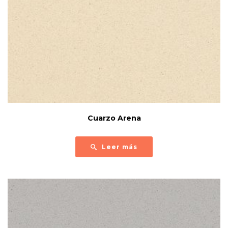
Cuarzo Arena
Leer más