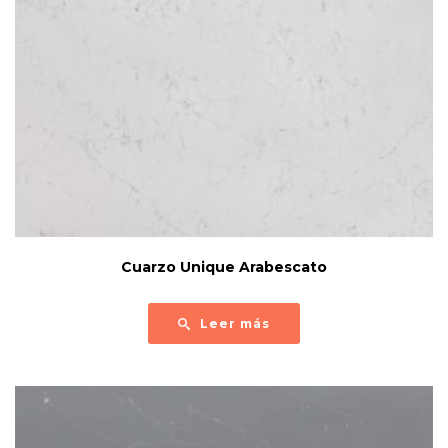
Cuarzo Unique Arabescato
Leer más