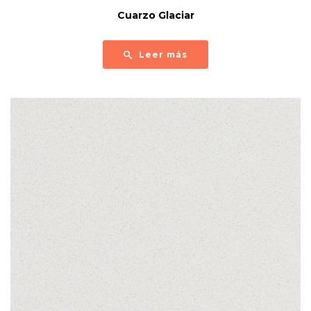
Cuarzo Glaciar
Leer más