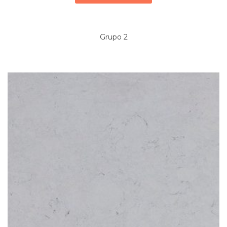
Grupo 2