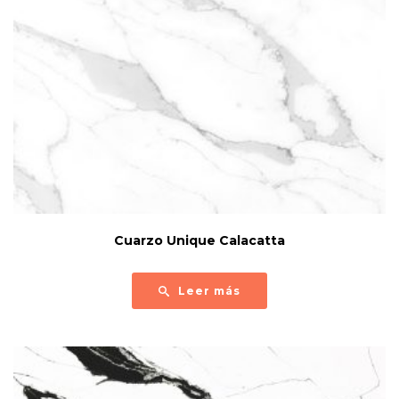
Cuarzo Unique Calacatta
Leer más