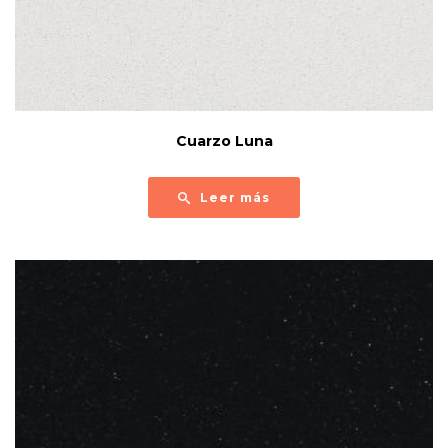
Cuarzo Luna
Leer más